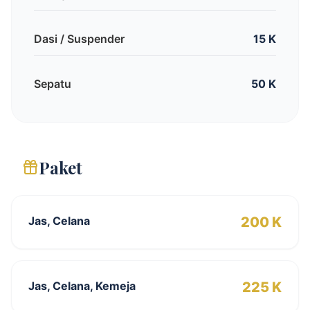
Dasi / Suspender
15 K
Sepatu
50 K
Paket
Jas, Celana
200 K
Jas, Celana, Kemeja
225 K