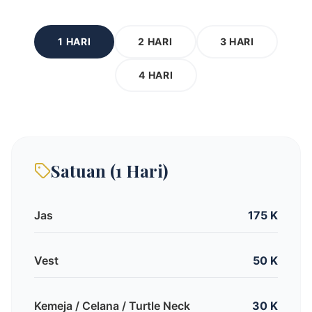
1 HARI
2 HARI
3 HARI
4 HARI
Satuan (1 Hari)
Jas
175 K
Vest
50 K
Kemeja / Celana / Turtle Neck
30 K