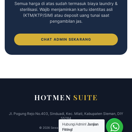
Semua harga di atas sudah termasuk biaya laundry &
sterilisasi. Wajib menjaminkan kartu identitas asli
(KTM/KTP/SIM) atau deposit uang tunai saat
pengambilan jas.
CHAT ADMIN SEKARANG
HOTMEN
SUITE
Jl. Pogung Rejo No.403, Sinduadi, Kec. Mlati, Kabupaten Sleman, DIY
55284
Hubungi Admin!
Janjian
© 2026 Sewa Jas Jogja Hotmen Suite.
Fitting!