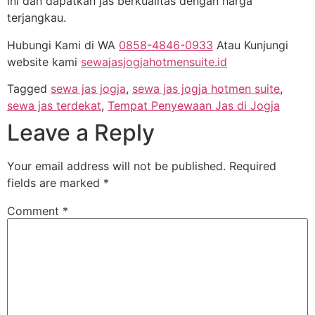
ini dan dapatkan jas berkualitas dengan harga
terjangkau.
Hubungi Kami di WA
0858-4846-0933
Atau Kunjungi
website kami
sewajasjogjahotmensuite.id
Tagged
sewa jas jogja
,
sewa jas jogja hotmen suite
,
sewa jas terdekat
,
Tempat Penyewaan Jas di Jogja
Leave a Reply
Your email address will not be published.
Required
fields are marked
*
Comment
*